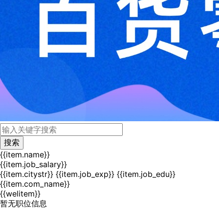
{{item.name}}
{{item.job_salary}}
{{item.citystr}}
{{item.job_exp}}
{{item.job_edu}}
{{item.com_name}}
{{welitem}}
暂无职位信息