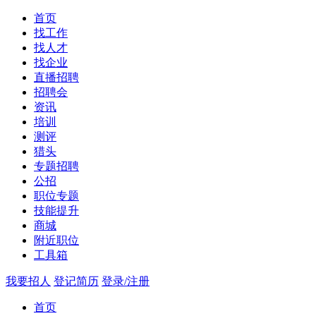
首页
找工作
找人才
找企业
直播招聘
招聘会
资讯
培训
测评
猎头
专题招聘
公招
职位专题
技能提升
商城
附近职位
工具箱
我要招人
登记简历
登录/注册
首页