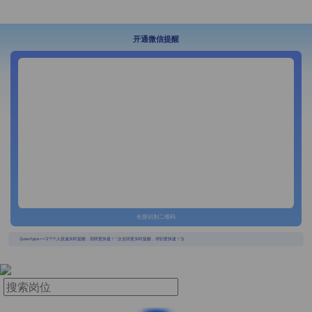
开通微信提醒
长按识别二维码
{{usertype=='2'?'个人投递实时提醒，招聘更快捷！':'企业回复实时提醒，求职更快捷！'}}