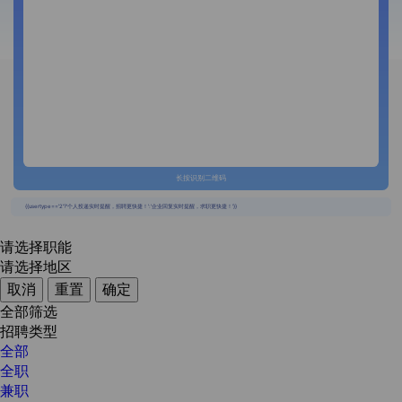
长按识别二维码
{{usertype=='2'?'个人投递实时提醒，招聘更快捷！':'企业回复实时提醒，求职更快捷！'}}
请选择职能
请选择地区
取消
重置
确定
全部筛选
招聘类型
全部
全职
兼职