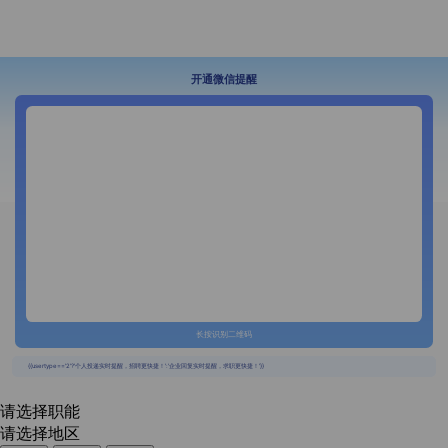
开通微信提醒
长按识别二维码
{{usertype=='2'?'个人投递实时提醒，招聘更快捷！':'企业回复实时提醒，求职更快捷！'}}
请选择职能
请选择地区