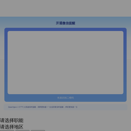
开通微信提醒
长按识别二维码
{{usertype=='2'?'个人投递实时提醒，招聘更快捷！':'企业回复实时提醒，求职更快捷！'}}
请选择职能
请选择地区